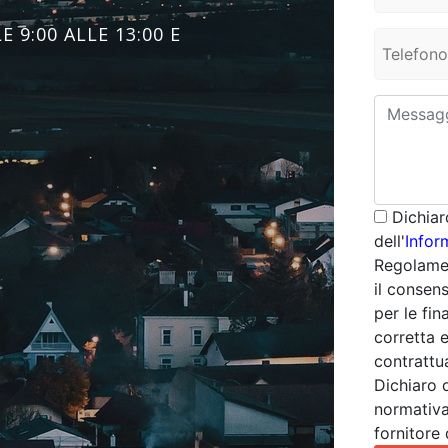
 9:00 ALLE 13:00 E
Dichiar
dell'
Infor
Regolamen
il consens
per le fina
corretta 
contrattua
Dichiaro 
normativa
fornitore 