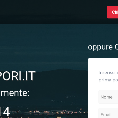
Ch
oppure C
ORI.IT
Inserisci 
prima pos
amente:
14